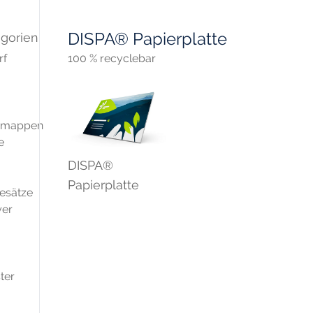
DISPA® Papierplatte
gorien
rf
100 % recyclebar
nsmappen
e
DISPA®
Papierplatte
esätze
yer
ter