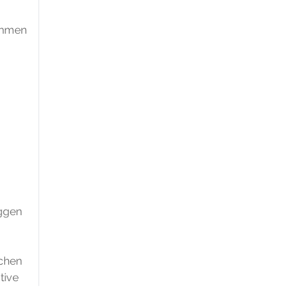
ahmen
ggen
chen
tive