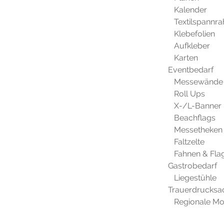
Kalender
Textilspannr
Klebefolien
Aufkleber
Karten
Eventbedarf
Messewände
Roll Ups
X-/L-Banner
Beachflags
Messetheken
Faltzelte
Fahnen & Fla
Gastrobedarf
Liegestühle
Trauerdrucksa
Regionale Mo